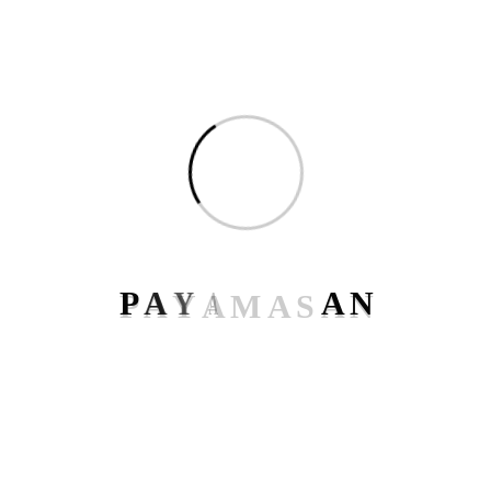
جستجو
P
A
Y
A
M
A
S
A
N